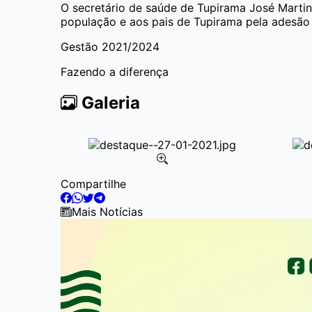
O secretário de saúde de Tupirama José Marti
população e aos pais de Tupirama pela adesão
Gestão 2021/2024
Fazendo a diferença
Galeria
Item
Compartilhe
2
of
Mais Notícias
6