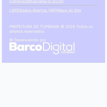
prefeitura@tupirama.to.gov.br
LGPD
Dados Abertos (API)
Mapa do Site
PREFEITURA DE TUPIRAMA © 2026 Todos os
direitos reservados.
© Desenvolvido por