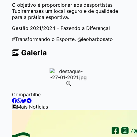
O objetivo é proporcionar aos desportistas
Tupiramenses um local seguro e de qualidade
para a prática esportiva.
Gestão 2021/2024 - Fazendo a Diferença!
#Transformando o Esporte. @leobarbosato
Galeria
Item
Compartilhe
1
of
Mais Notícias
1