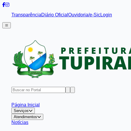
Transparência
Diário Oficial
Ouvidoria/e-Sic
Login
Página Inicial
Serviços
Atendimentos
Notícias