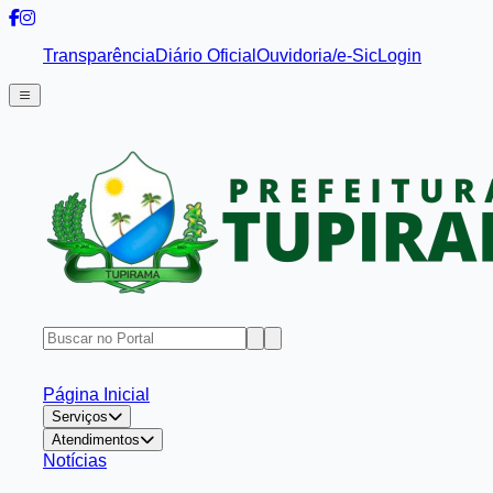
Transparência
Diário Oficial
Ouvidoria/e-Sic
Login
Página Inicial
Serviços
Atendimentos
Notícias