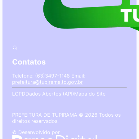
Contatos
Telefone: (63)3497-1148
Email:
prefeitura@tupirama.to.gov.br
LGPD
Dados Abertos (API)
Mapa do Site
PREFEITURA DE TUPIRAMA © 2026 Todos os
direitos reservados.
© Desenvolvido por