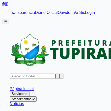
Transparência
Diário Oficial
Ouvidoria/e-Sic
Login
Página Inicial
Serviços
Atendimentos
Notícias