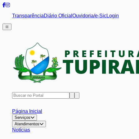
Transparência
Diário Oficial
Ouvidoria/e-Sic
Login
Página Inicial
Serviços
Atendimentos
Notícias