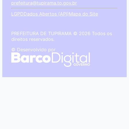
prefeitura@tupirama.to.gov.br
LGPD
Dados Abertos (API)
Mapa do Site
PREFEITURA DE TUPIRAMA © 2026 Todos os
direitos reservados.
© Desenvolvido por