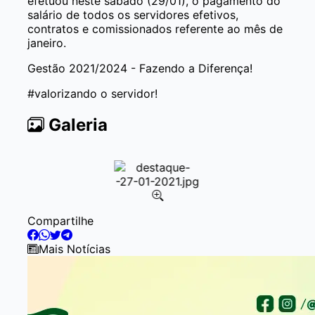
efetuou neste sábado (29/01), o pagamento do
salário de todos os servidores efetivos,
contratos e comissionados referente ao mês de
janeiro.
Gestão 2021/2024 - Fazendo a Diferença!
#valorizando o servidor!
Galeria
Item
Compartilhe
1
of
Mais Notícias
1