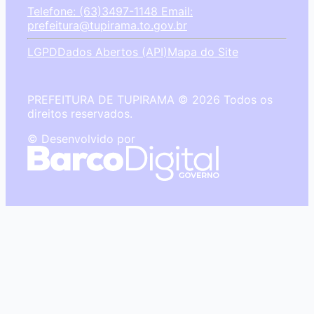
Telefone: (63)3497-1148
Email:
prefeitura@tupirama.to.gov.br
LGPD
Dados Abertos (API)
Mapa do Site
PREFEITURA DE TUPIRAMA © 2026 Todos os
direitos reservados.
© Desenvolvido por