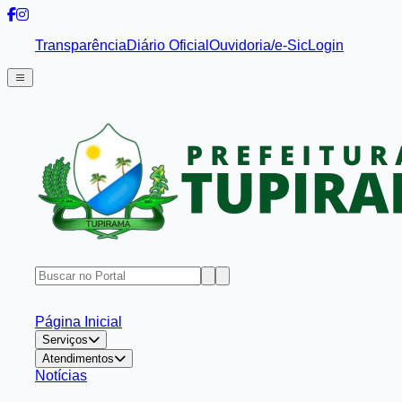
Transparência
Diário Oficial
Ouvidoria/e-Sic
Login
Página Inicial
Serviços
Atendimentos
Notícias