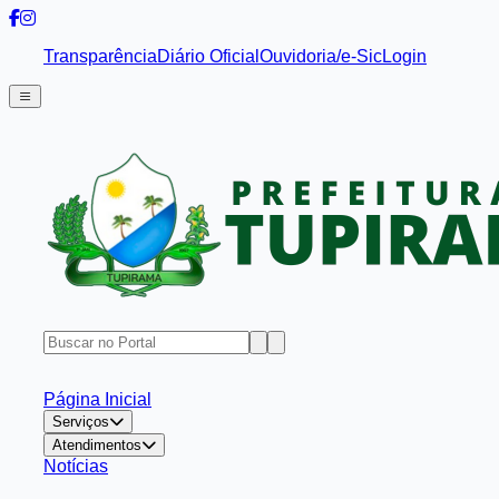
Transparência
Diário Oficial
Ouvidoria/e-Sic
Login
Página Inicial
Serviços
Atendimentos
Notícias