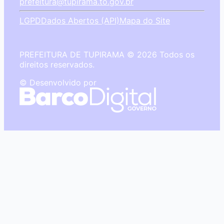
prefeitura@tupirama.to.gov.br
LGPD
Dados Abertos (API)
Mapa do Site
PREFEITURA DE TUPIRAMA © 2026 Todos os
direitos reservados.
© Desenvolvido por