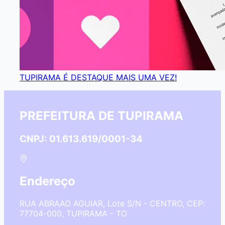
TUPIRAMA É DESTAQUE MAIS UMA VEZ!
PREFEITURA DE TUPIRAMA
CNPJ: 01.613.619/0001-34
Endereço
RUA ABRAAO AGUIAR, Lote S/N - CENTRO, CEP:
77704-000, TUPIRAMA - TO