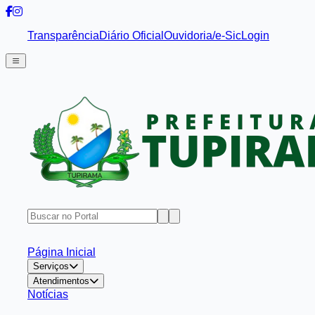
Transparência
Diário Oficial
Ouvidoria/e-Sic
Login
Página Inicial
Serviços
Atendimentos
Notícias