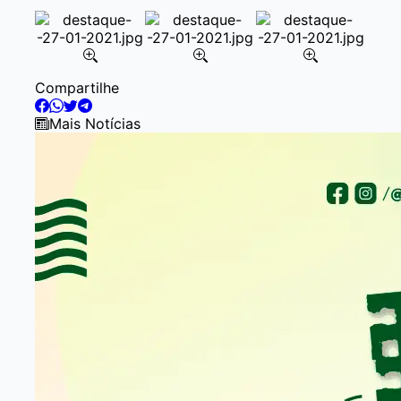
Item
Compartilhe
2
of
Mais Notícias
5