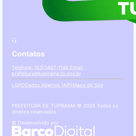
Contatos
Telefone: (63)3497-1148
Email:
prefeitura@tupirama.to.gov.br
LGPD
Dados Abertos (API)
Mapa do Site
PREFEITURA DE TUPIRAMA © 2026 Todos os
direitos reservados.
© Desenvolvido por