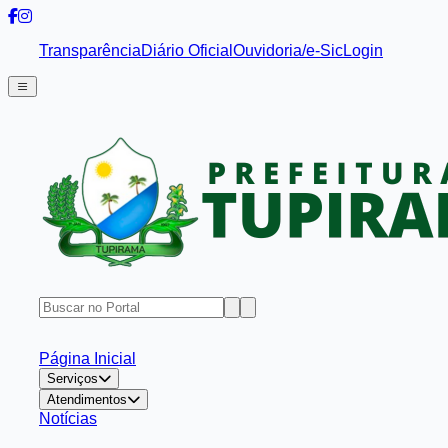
Transparência
Diário Oficial
Ouvidoria/e-Sic
Login
Página Inicial
Serviços
Atendimentos
Notícias