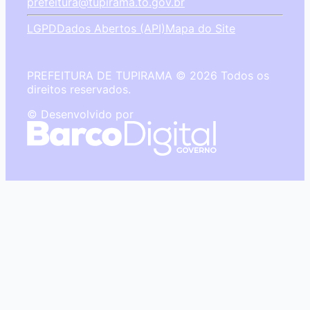
prefeitura@tupirama.to.gov.br
LGPD
Dados Abertos (API)
Mapa do Site
PREFEITURA DE TUPIRAMA © 2026 Todos os
direitos reservados.
© Desenvolvido por