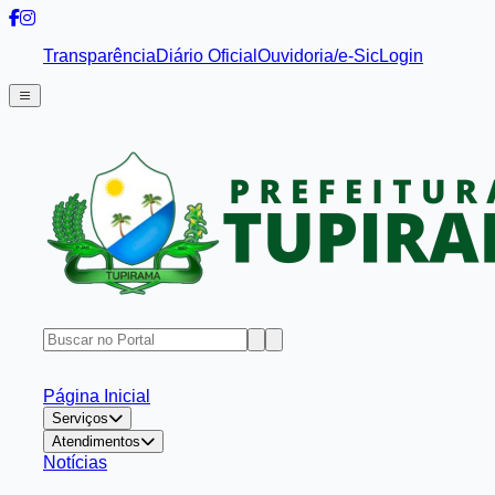
Transparência
Diário Oficial
Ouvidoria/e-Sic
Login
Página Inicial
Serviços
Atendimentos
Notícias