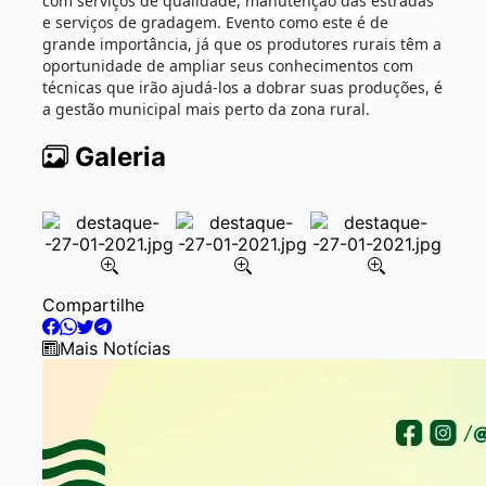
com serviços de qualidade, manutenção das estradas
e serviços de gradagem. Evento como este é de
grande importância, já que os produtores rurais têm a
oportunidade de ampliar seus conhecimentos com
técnicas que irão ajudá-los a dobrar suas produções, é
a gestão municipal mais perto da zona rural.
Galeria
Item
Compartilhe
2
of
Mais Notícias
9