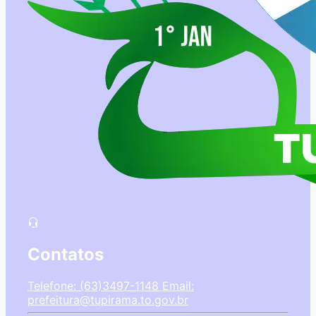
Contatos
Telefone: (63)3497-1148
Email:
prefeitura@tupirama.to.gov.br