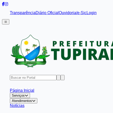
Transparência
Diário Oficial
Ouvidoria/e-Sic
Login
Página Inicial
Serviços
Atendimentos
Notícias