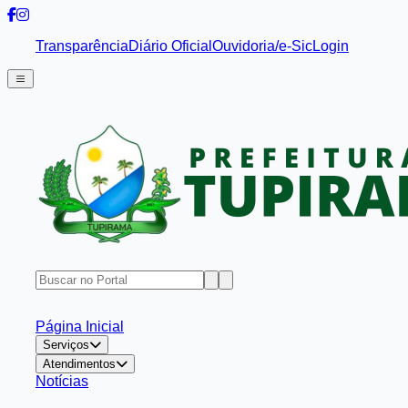
Transparência
Diário Oficial
Ouvidoria/e-Sic
Login
Página Inicial
Serviços
Atendimentos
Notícias