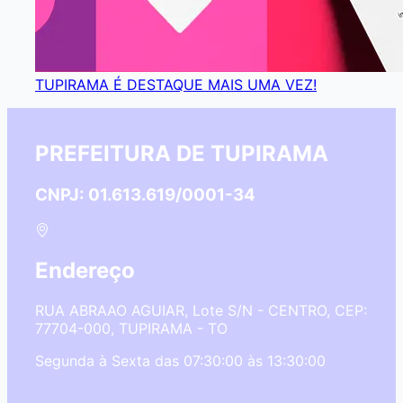
TUPIRAMA É DESTAQUE MAIS UMA VEZ!
PREFEITURA DE TUPIRAMA
CNPJ: 01.613.619/0001-34
Endereço
RUA ABRAAO AGUIAR, Lote S/N - CENTRO, CEP:
77704-000, TUPIRAMA - TO
Segunda à Sexta das 07:30:00 às 13:30:00