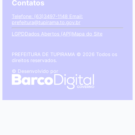
Contatos
Telefone: (63)3497-1148
Email:
prefeitura@tupirama.to.gov.br
LGPD
Dados Abertos (API)
Mapa do Site
PREFEITURA DE TUPIRAMA © 2026 Todos os
direitos reservados.
© Desenvolvido por