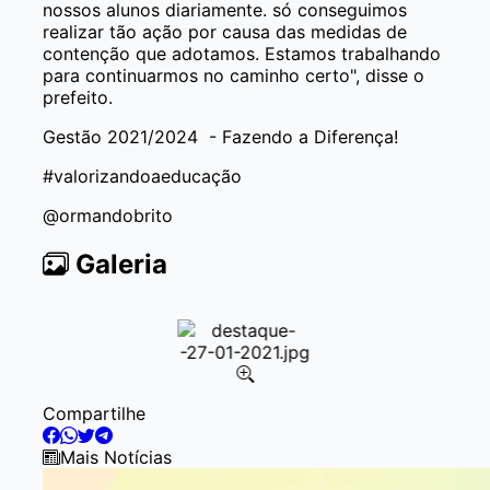
nossos alunos diariamente. só conseguimos
realizar tão ação por causa das medidas de
contenção que adotamos. Estamos trabalhando
para continuarmos no caminho certo", disse o
prefeito.
Gestão 2021/2024 - Fazendo a Diferença!
#valorizandoaeducação
@ormandobrito
Galeria
Item
Compartilhe
1
of
Mais Notícias
1