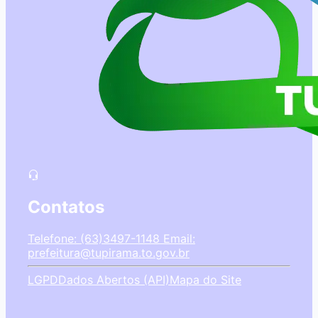
Contatos
Telefone: (63)3497-1148
Email:
prefeitura@tupirama.to.gov.br
LGPD
Dados Abertos (API)
Mapa do Site