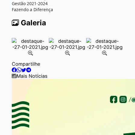
Gestão 2021-2024
Fazendo a Diferença
Galeria
Item
Compartilhe
2
of
Mais Notícias
5