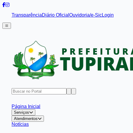
Transparência
Diário Oficial
Ouvidoria/e-Sic
Login
Página Inicial
Serviços
Atendimentos
Notícias