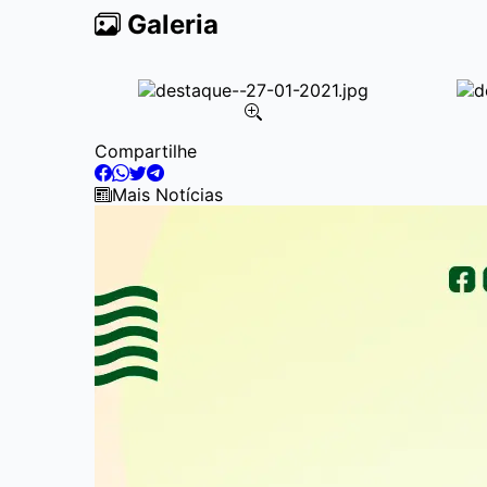
Galeria
Item
Compartilhe
2
of
Mais Notícias
4