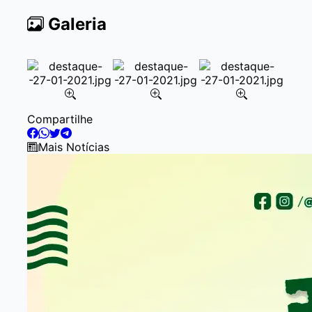
Galeria
Item
Compartilhe
2
of
Mais Notícias
3