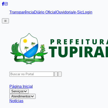
Transparência
Diário Oficial
Ouvidoria/e-Sic
Login
Página Inicial
Serviços
Atendimentos
Notícias