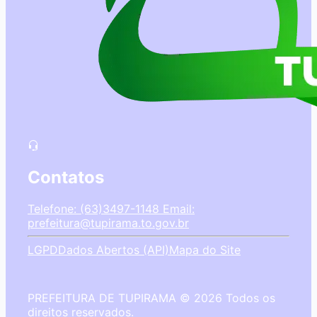
Contatos
Telefone: (63)3497-1148
Email:
prefeitura@tupirama.to.gov.br
LGPD
Dados Abertos (API)
Mapa do Site
PREFEITURA DE TUPIRAMA © 2026 Todos os
direitos reservados.