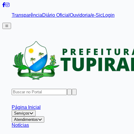
Transparência
Diário Oficial
Ouvidoria/e-Sic
Login
Página Inicial
Serviços
Atendimentos
Notícias