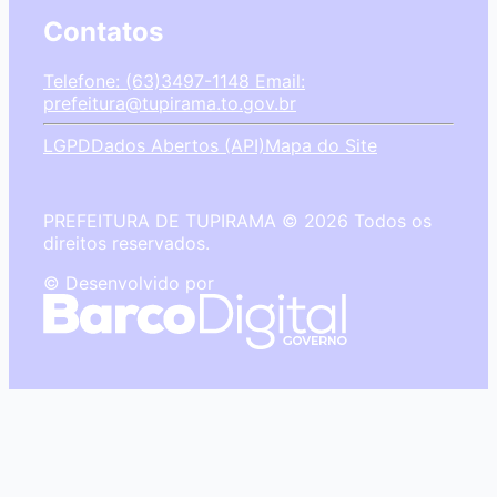
Contatos
Telefone: (63)3497-1148
Email:
prefeitura@tupirama.to.gov.br
LGPD
Dados Abertos (API)
Mapa do Site
PREFEITURA DE TUPIRAMA © 2026 Todos os
direitos reservados.
© Desenvolvido por