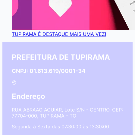
TUPIRAMA É DESTAQUE MAIS UMA VEZ!
PREFEITURA DE TUPIRAMA
CNPJ: 01.613.619/0001-34
Endereço
RUA ABRAAO AGUIAR, Lote S/N - CENTRO, CEP:
77704-000, TUPIRAMA - TO
Segunda à Sexta das 07:30:00 às 13:30:00