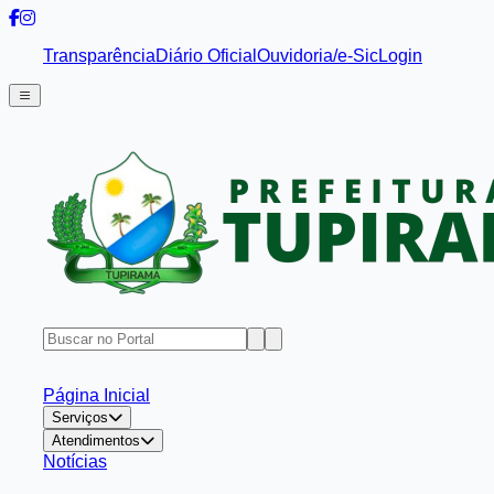
Transparência
Diário Oficial
Ouvidoria/e-Sic
Login
Página Inicial
Serviços
Atendimentos
Notícias