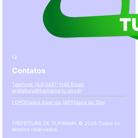
Contatos
Telefone: (63)3497-1148
Email:
prefeitura@tupirama.to.gov.br
LGPD
Dados Abertos (API)
Mapa do Site
PREFEITURA DE TUPIRAMA © 2026 Todos os
direitos reservados.