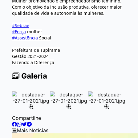
Mulher promovendo o empreendedorismo feminino.
Com o objetivo da inclusão produtiva, oferecer maior
qualidade de vida e autonomia às mulheres.
#Sebrae
#Força
mulher
#Assistência
Social
Prefeitura de Tupirama
Gestão 2021-2024
Fazendo a Diferença
Galeria
Item
Compartilhe
2
of
Mais Notícias
8