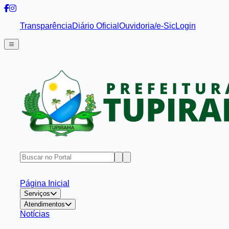
Transparência
Diário Oficial
Ouvidoria/e-Sic
Login
Página Inicial
Serviços
Atendimentos
Notícias