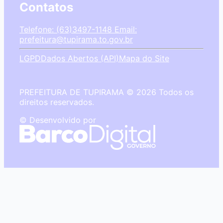
Contatos
Telefone: (63)3497-1148
Email:
prefeitura@tupirama.to.gov.br
LGPD
Dados Abertos (API)
Mapa do Site
PREFEITURA DE TUPIRAMA © 2026 Todos os
direitos reservados.
© Desenvolvido por