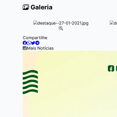
Galeria
Item
Compartilhe
2
of
Mais Notícias
5