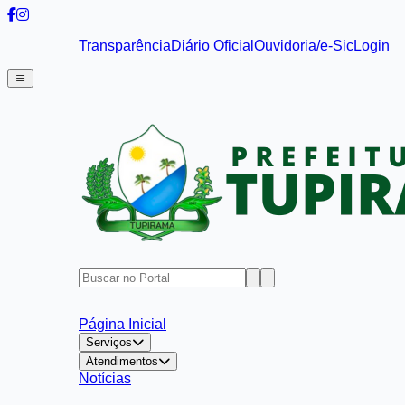
Transparência
Diário Oficial
Ouvidoria/e-Sic
Login
Página Inicial
Serviços
Atendimentos
Notícias