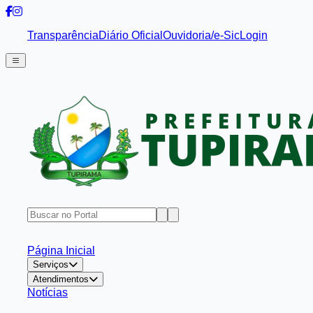
Transparência
Diário Oficial
Ouvidoria/e-Sic
Login
Página Inicial
Serviços
Atendimentos
Notícias