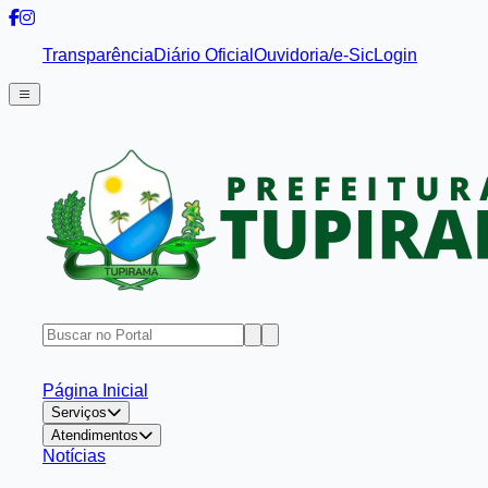
Transparência
Diário Oficial
Ouvidoria/e-Sic
Login
Página Inicial
Serviços
Atendimentos
Notícias