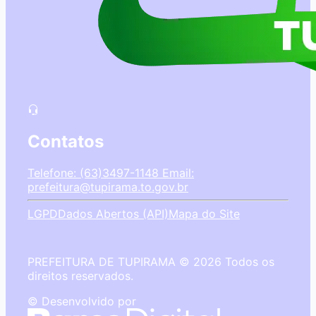
Contatos
Telefone: (63)3497-1148
Email:
prefeitura@tupirama.to.gov.br
LGPD
Dados Abertos (API)
Mapa do Site
PREFEITURA DE TUPIRAMA © 2026 Todos os
direitos reservados.
© Desenvolvido por