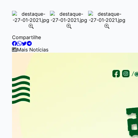
Item
Compartilhe
2
of
Mais Notícias
5