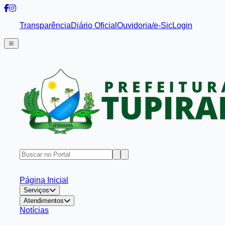
Transparência
Diário Oficial
Ouvidoria/e-Sic
Login
Página Inicial
Serviços
Atendimentos
Notícias