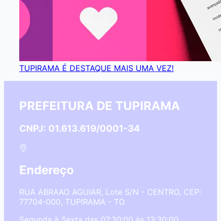
TUPIRAMA É DESTAQUE MAIS UMA VEZ!
PREFEITURA DE TUPIRAMA
CNPJ: 01.613.619/0001-34
Endereço
RUA ABRAAO AGUIAR, Lote S/N - CENTRO, CEP:
77704-000, TUPIRAMA - TO
Segunda à Sexta das 07:30:00 às 13:30:00