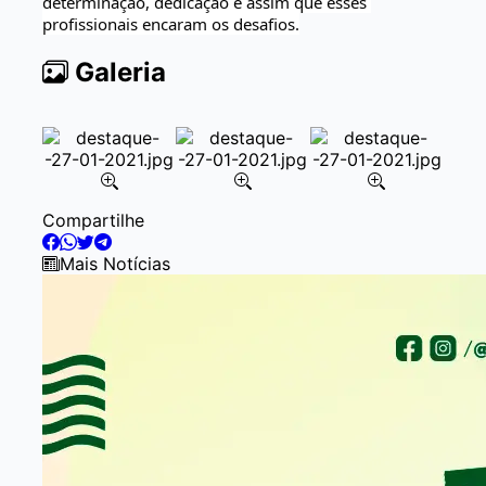
determinação, dedicação é assim que esses 
profissionais encaram os desafios.
Galeria
Item
Compartilhe
2
of
Mais Notícias
7