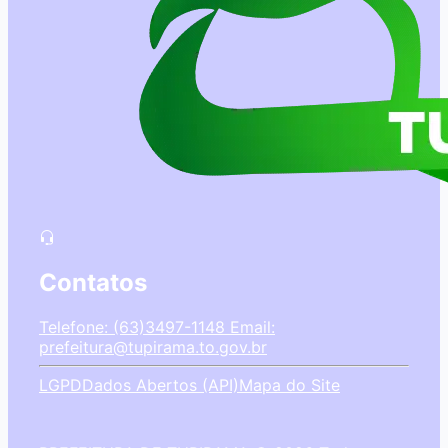
Contatos
Telefone: (63)3497-1148
Email:
prefeitura@tupirama.to.gov.br
LGPD
Dados Abertos (API)
Mapa do Site