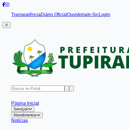
Transparência
Diário Oficial
Ouvidoria/e-Sic
Login
Página Inicial
Serviços
Atendimentos
Notícias