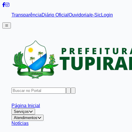
Transparência
Diário Oficial
Ouvidoria/e-Sic
Login
Página Inicial
Serviços
Atendimentos
Notícias