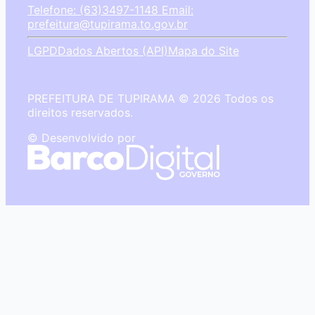
Telefone: (63)3497-1148
Email:
prefeitura@tupirama.to.gov.br
LGPD
Dados Abertos (API)
Mapa do Site
PREFEITURA DE TUPIRAMA © 2026 Todos os
direitos reservados.
© Desenvolvido por