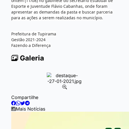
ontem (11/08) no gabinete do Secretário Estadual de
Esporte e Juventude Flávio Cabanhas, onde foram
apresentar as demandas da pasta e buscar parceria
para as ações a serem realizadas no município.
Prefeitura de Tupirama
Gestão 2021-2024
Fazendo a Diferença
Galeria
Item
Compartilhe
1
of
Mais Notícias
1