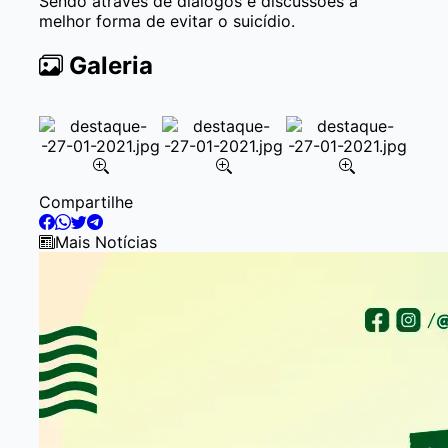
Sendo através de diálogos e discussões a
melhor forma de evitar o suicídio.
Galeria
Item
Compartilhe
2
of
Mais Notícias
8