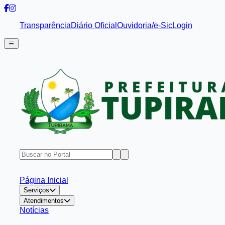
Transparência
Diário Oficial
Ouvidoria/e-Sic
Login
Página Inicial
Serviços
Atendimentos
Notícias