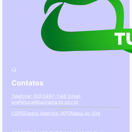
Contatos
Telefone: (63)3497-1148
Email:
prefeitura@tupirama.to.gov.br
LGPD
Dados Abertos (API)
Mapa do Site