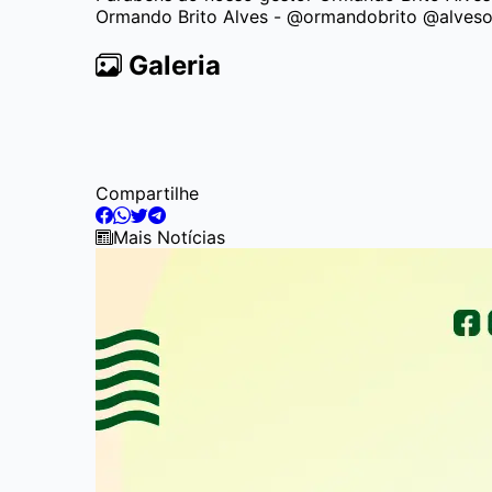
Ormando Brito Alves - @ormandobrito @alves
Galeria
Item
Compartilhe
1
of
Mais Notícias
1