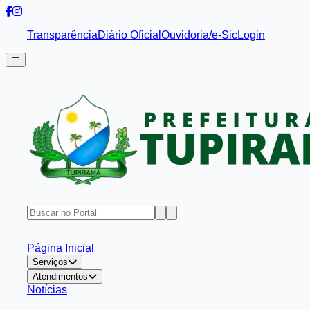
Transparência
Diário Oficial
Ouvidoria/e-Sic
Login
Página Inicial
Serviços
Atendimentos
Notícias