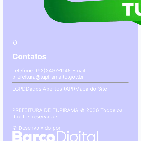
Contatos
Telefone: (63)3497-1148
Email:
prefeitura@tupirama.to.gov.br
LGPD
Dados Abertos (API)
Mapa do Site
PREFEITURA DE TUPIRAMA © 2026 Todos os
direitos reservados.
© Desenvolvido por