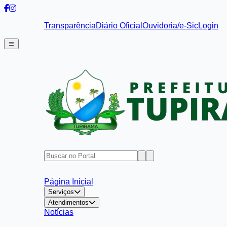
Transparência
Diário Oficial
Ouvidoria/e-Sic
Login
Página Inicial
Serviços
Atendimentos
Notícias