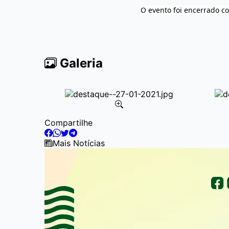
O evento foi encerrado c
Galeria
Item
Compartilhe
2
of
Mais Notícias
10