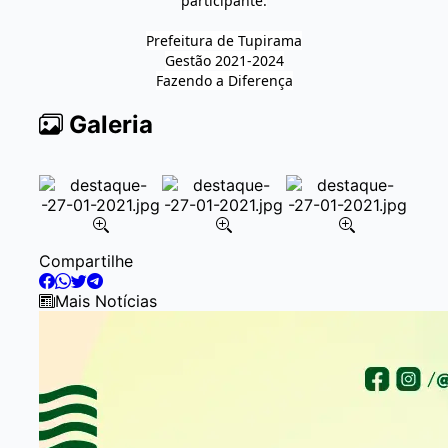
participante.
Prefeitura de Tupirama
Gestão 2021-2024
Fazendo a Diferença
Galeria
Item
Compartilhe
2
of
Mais Notícias
6