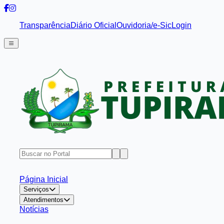
Transparência
Diário Oficial
Ouvidoria/e-Sic
Login
Página Inicial
Serviços
Atendimentos
Notícias