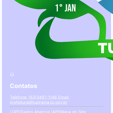
Contatos
Telefone: (63)3497-1148
Email:
prefeitura@tupirama.to.gov.br
LGPD
Dados Abertos (API)
Mapa do Site