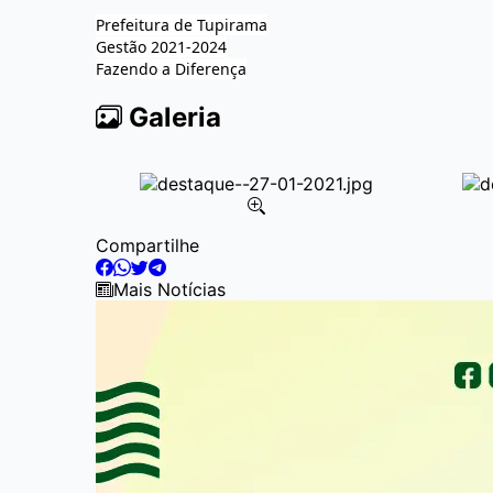
Prefeitura de Tupirama
Gestão 2021-2024
Fazendo a Diferença
Galeria
Item
Compartilhe
2
of
Mais Notícias
6