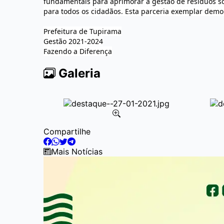
fundamentais para aprimorar a gestão de resíduos s
para todos os cidadãos. Esta parceria exemplar demo
Prefeitura de Tupirama
Gestão 2021-2024
Fazendo a Diferença
Galeria
Item
Compartilhe
2
of
Mais Notícias
4