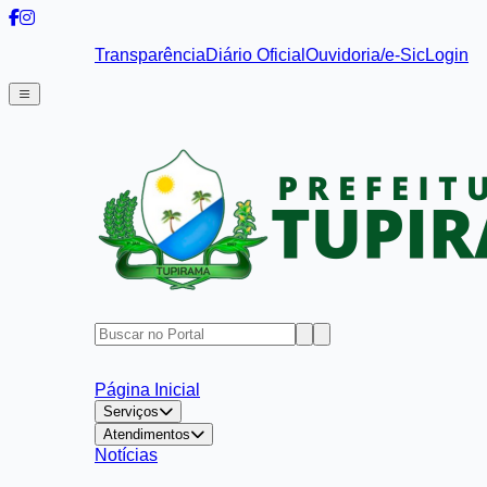
Transparência
Diário Oficial
Ouvidoria/e-Sic
Login
Página Inicial
Serviços
Atendimentos
Notícias