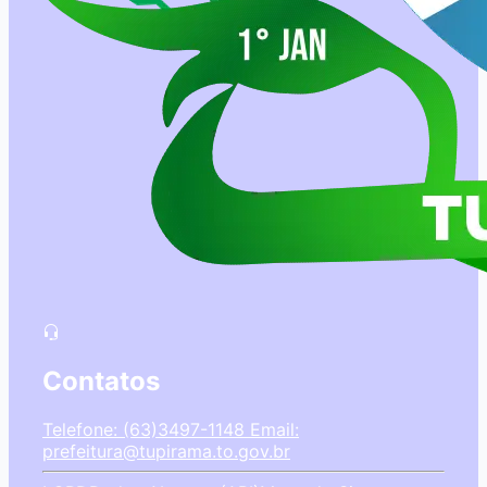
Contatos
Telefone: (63)3497-1148
Email:
prefeitura@tupirama.to.gov.br