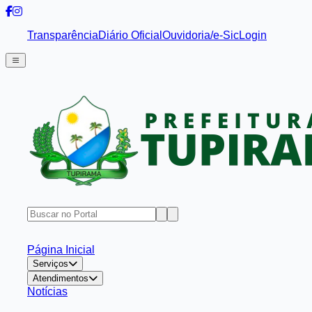
Transparência
Diário Oficial
Ouvidoria/e-Sic
Login
Página Inicial
Serviços
Atendimentos
Notícias