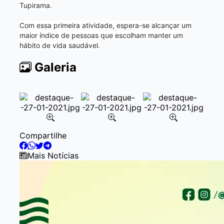
Tupirama.
Com essa primeira atividade, espera-se alcançar um
maior índice de pessoas que escolham manter um
hábito de vida saudável.
Galeria
Item
Compartilhe
2
of
Mais Notícias
5