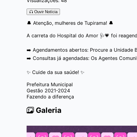
Visualizações: 48
Ouvir Notícia
🔔 Atenção, mulheres de Tupirama! 🔔
A carreta do Hospital do Amor 🩺💗 foi reagen
➡️ Agendamentos abertos: Procure a Unidade Bá
➡️ Consultas já agendadas: Os Agentes Comunitári
✨ Cuide da sua saúde! ✨
Prefeitura Municipal
Gestão 2021-2024
Fazendo a diferença
Galeria