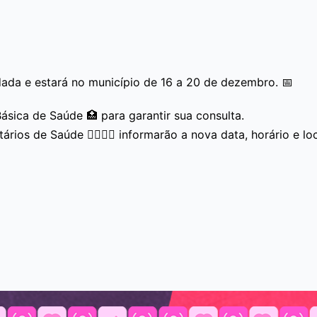
dada e estará no município de 16 a 20 de dezembro. 📅
sica de Saúde 🏥 para garantir sua consulta.
os de Saúde 👩‍⚕️👨‍⚕️ informarão a nova data, horário e loc