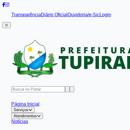
Transparência
Diário Oficial
Ouvidoria/e-Sic
Login
Página Inicial
Serviços
Atendimentos
Notícias