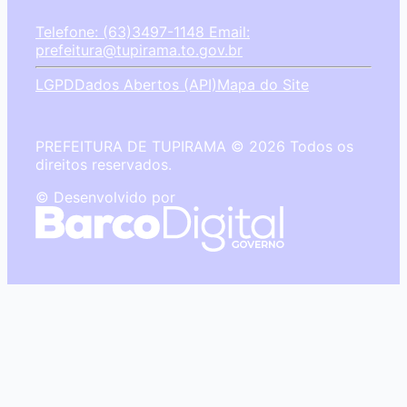
Telefone: (63)3497-1148
Email:
prefeitura@tupirama.to.gov.br
LGPD
Dados Abertos (API)
Mapa do Site
PREFEITURA DE TUPIRAMA © 2026 Todos os
direitos reservados.
© Desenvolvido por