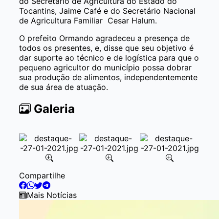
do Secretário de Agricultura do Estado do
Tocantins, Jaime Café e do Secretário Nacional
de Agricultura Familiar Cesar Halum.
O prefeito Ormando agradeceu a presença de
todos os presentes, e, disse que seu objetivo é
dar suporte ao técnico e de logística para que o
pequeno agricultor do município possa dobrar
sua produção de alimentos, independentemente
de sua área de atuação.
Galeria
Item
Compartilhe
2
of
Mais Notícias
7