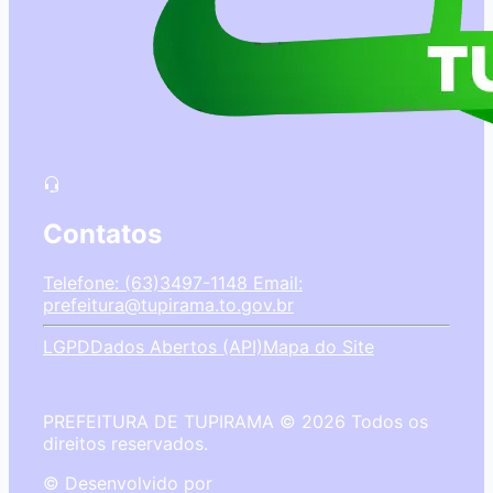
Contatos
Telefone: (63)3497-1148
Email:
prefeitura@tupirama.to.gov.br
LGPD
Dados Abertos (API)
Mapa do Site
PREFEITURA DE TUPIRAMA © 2026 Todos os
direitos reservados.
© Desenvolvido por