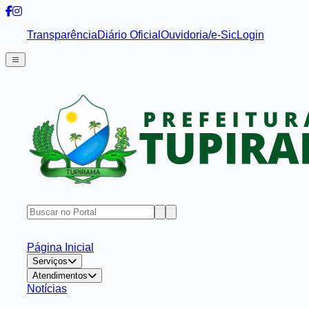
Transparência
Diário Oficial
Ouvidoria/e-Sic
Login
Página Inicial
Serviços
Atendimentos
Notícias