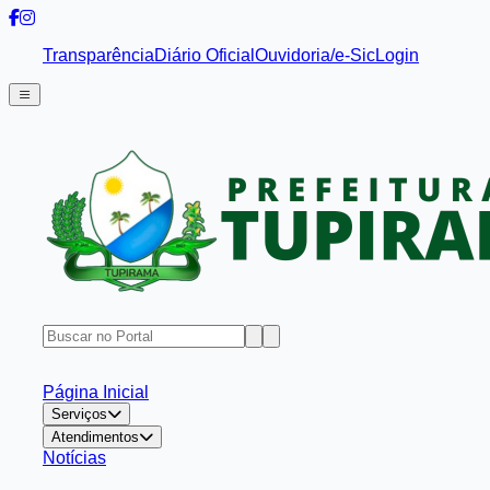
Transparência
Diário Oficial
Ouvidoria/e-Sic
Login
Página Inicial
Serviços
Atendimentos
Notícias