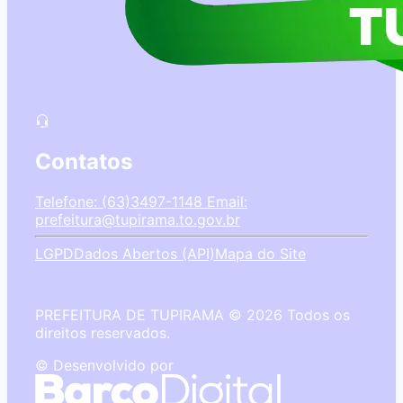
Contatos
Telefone: (63)3497-1148
Email:
prefeitura@tupirama.to.gov.br
LGPD
Dados Abertos (API)
Mapa do Site
PREFEITURA DE TUPIRAMA © 2026 Todos os
direitos reservados.
© Desenvolvido por