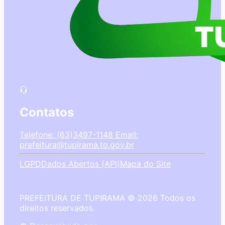
Contatos
Telefone: (63)3497-1148
Email:
prefeitura@tupirama.to.gov.br
LGPD
Dados Abertos (API)
Mapa do Site
PREFEITURA DE TUPIRAMA © 2026 Todos os
direitos reservados.