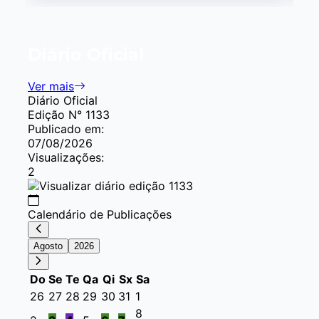
Item
1
of
Diário Oficial
4
Ver mais
Diário Oficial
Edição N° 1133
Publicado em:
07/08/2026
Visualizações:
2
Calendário de Publicações
Agosto
2026
Do
Se
Te
Qa
Qi
Sx
Sa
26
27
28
29
30
31
1
8