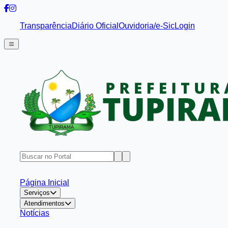
Transparência
Diário Oficial
Ouvidoria/e-Sic
Login
Página Inicial
Serviços
Atendimentos
Notícias